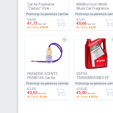
Car Air Freshener
Millefiori Icon White
"Classic" Pink -
Musk Car Fragrance
Magnolia Blossom &
Refill
Promocja na pierwsze zamówienie
Promocja na pierwsze za
-50%
Wood
€3,45
€1,31
€1,73
€0,66
Bez VAT
Bez VAT
Az Cena:
€18,09
Az Cena:
€6,50
PARADISE SCENTS
CEPSA
PER80166 Car Air
TRANSMISIONES EP
Fresheners, Purple
85W140 Mineral oil for
Promocja na pierwsze zamówienie
Promocja na pierwsze za
-50%
manual transmissions
€1,05
€10,00
and gearboxes 5 litres
€0,53
€5,00
Bez VAT
Bez VAT
Az Cena:
€3,96
Az Cena:
€24,36