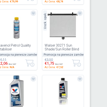
z Cena:
€79,99
Az Cena:
€8,74
Uszk. opak.
avenol Petrol Quality
Walser 30271 Sun
tabiliser
Shade/Sun Roller Blind
Set for the Side
romocja na pierwsze zamówienie
50%
Promocja na pierwsze zamówienie
-50%
-50%
Windows 43 x 58 cm
4,11
€3,50
€2,06
€1,75
Bez VAT
Bez VAT
z Cena:
N/A
Az Cena:
€7,52