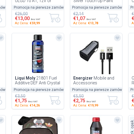
y
ULGD 10 A1, 12V or
Silver Touch Up Paint
C
24V/Capacity 20-300Ah
775/9775-15ML
F
mówienie
Promocja na pierwsze zamówienie
-50%
Promocja na pierwsze zamówienie
-50%
P
-
/ 8 Programmes
Scratch Repair Paint
H
€26,00
€2,14
€
Color Code 775/...
S
€13,00
€1,07
Bez VAT
Bez VAT
Az Cena:
€59,99
Az Cena:
€13,78
A
Liqui Moly
21801 Fuel
Energizer
Mobile and
G
Additive DEF Anti Crystal
Accessories
R
Additive P005507 100
DCA1ACLB3 Car
H
mówienie
Promocja na pierwsze zamówienie
-50%
Promocja na pierwsze zamówienie
-50%
P
-
ml
Charger 1 A 1 USB
R
€3,50
€5,50
€
Lightning Cable
C
€1,75
€2,75
Included...
Bez VAT
Bez VAT
Az Cena:
€14,26
Az Cena:
€19,99
A
Uszk. opak