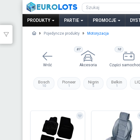
PRODUKTY
PARTIE
PROMOCJE
DYS
Pojedyncze produkty
Motoryzacja
87
10
Wróć
Akcesoria
Części samocho
Bosch
Pioneer
Nigrin
Belkin
LI
10
1
5
1