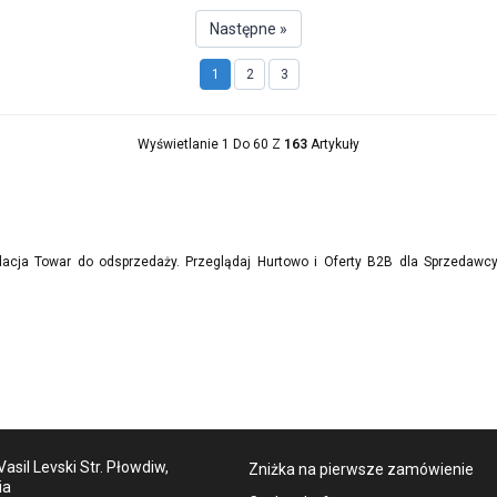
Następne »
1
2
3
Wyświetlanie 1 Do 60 Z
163
Artykuły
dacja Towar do odsprzedaży. Przeglądaj Hurtowo i Oferty B2B dla Sprzedawc
asil Levski Str. Płowdiw,
Zniżka na pierwsze zamówienie
ia