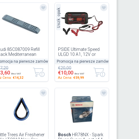
Uszk. opak.
udi 85C087009 Refill
PSIDE Ultimate Speed
ack Mediterranean
ULGD 10 A1, 12V or
lue for Designer
24V/Capacity 20-300Ah
romocja na pierwsze zamówienie
50%
Promocja na pierwsze zamówienie
-50%
-50%
ragrance Dispenser
/ 8 Programmes
7,20
€20,00
85B087009A
€3,60
€10,00
Bez VAT
Bez VAT
z Cena:
€14,32
Az Cena:
€59,99
ittle Trees Air Freshener
Bosch
HR78NX - Spark