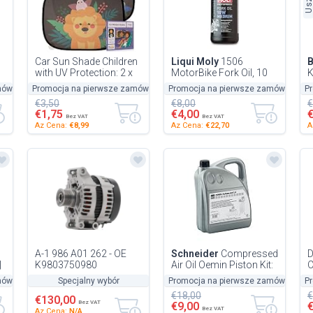
Car Sun Shade Children
Liqui Moly
1506
with UV Protection: 2 x
MotorBike Fork Oil, 10
K
Sun Visor Car Children -
W, Medium, 1 x 500 ml
1
mówienie
Promocja na pierwsze zamówienie
-50%
Promocja na pierwsze zamówienie
-50%
P
-
Cute Animal Motifs...
€3,50
€8,00
€
€1,75
€4,00
Bez VAT
Bez VAT
Az Cena:
€8,99
Az Cena:
€22,70
A
A-1 986 A01 262 - OE
Schneider
Compressed
D
|
K9803750980
Air Oil Oemin Piston Kit:
C
Alternator for Berlingo
Set 3, B111002
C
mówienie
-50%
Specjalny wybór
Promocja na pierwsze zamówienie
P
-
C4 G-Picasso I (UA) C4
C
€18,00
€
G-Picasso...
€130,00
Bez VAT
€9,00
Bez VAT
Az Cena:
N/A