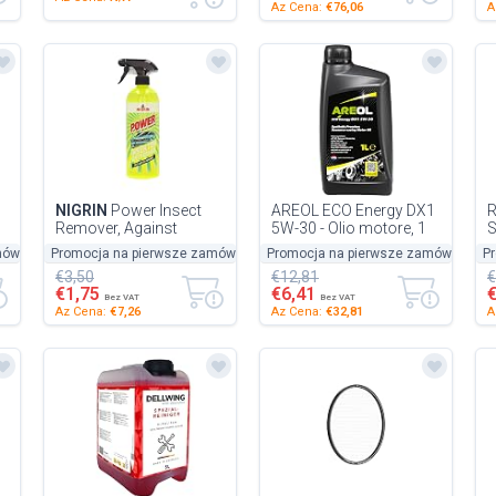
Az Cena:
€76,06
A
NIGRIN
Power Insect
AREOL ECO Energy DX1
R
Remover, Against
5W-30 - Olio motore, 1
S
Stubborn Insect
litro
mówienie
Promocja na pierwsze zamówienie
-50%
Promocja na pierwsze zamówienie
-50%
P
-
Residues, Material-
€3,50
€12,81
€
Friendly, Polycarb...
€1,75
€6,41
Bez VAT
Bez VAT
Az Cena:
€7,26
Az Cena:
€32,81
A