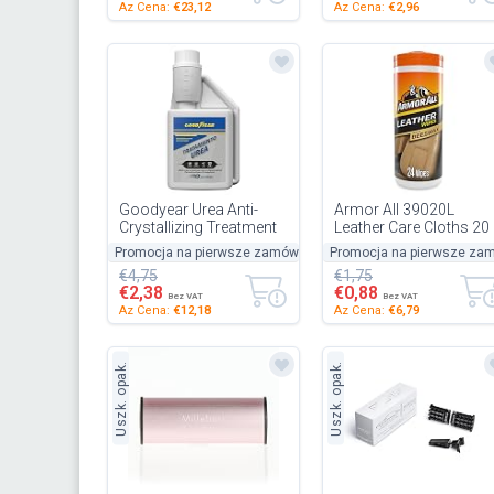
Az Cena:
€23,12
Az Cena:
€2,96
Goodyear Urea Anti-
Armor All 39020L
Crystallizing Treatment
Leather Care Cloths 20
for AdBlue Systems
Piece
Promocja na pierwsze zamówienie
Promocja na pierwsze za
-50%
with Pro Additive Doser.
€4,75
€1,75
AdB...
€2,38
€0,88
Bez VAT
Bez VAT
Az Cena:
€12,18
Az Cena:
€6,79
Uszk. opak.
Uszk. opak.