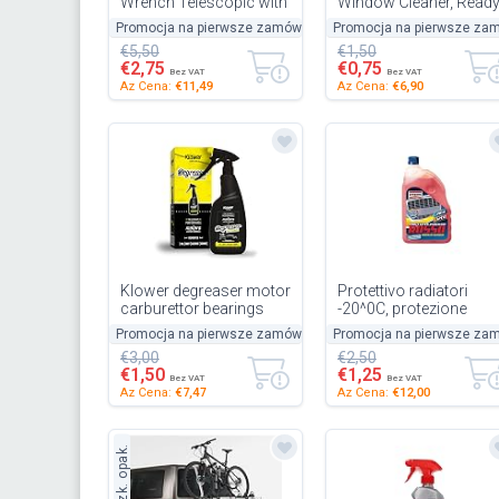
Wrench Telescopic with
Window Cleaner, Read
17/19 mm and 21/23
to Use, Anti-Limescale,
Promocja na pierwsze zamówienie
Promocja na pierwsze za
-50%
mm Standard Sockets,
Lemon Scent, 2L
€5,50
€1,50
Wheel Nut...
€2,75
€0,75
Bez VAT
Bez VAT
Az Cena:
€11,49
Az Cena:
€6,90
Klower degreaser motor
Protettivo radiatori
carburettor bearings
-20^0C, protezione
professional pistons
radiatori.
Promocja na pierwsze zamówienie
Promocja na pierwsze za
-50%
workshop auto office
€3,00
€2,50
750...
€1,50
€1,25
Bez VAT
Bez VAT
Az Cena:
€7,47
Az Cena:
€12,00
Uszk. opak.