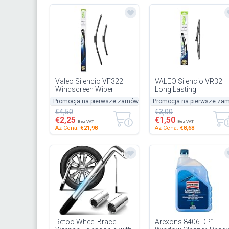
Valeo Silencio VF322
VALEO Silencio VR32
Windscreen Wiper
Long Lasting
Blades - Front - 600
Conventional Wiper
Promocja na pierwsze zamówienie
Promocja na pierwsze za
-50%
mm/400 mm
Blade, Heavy Duty, Grea
€4,50
€3,00
for All Seaso...
€2,25
€1,50
Bez VAT
Bez VAT
Az Cena:
€21,98
Az Cena:
€8,68
Retoo Wheel Brace
Arexons 8406 DP1