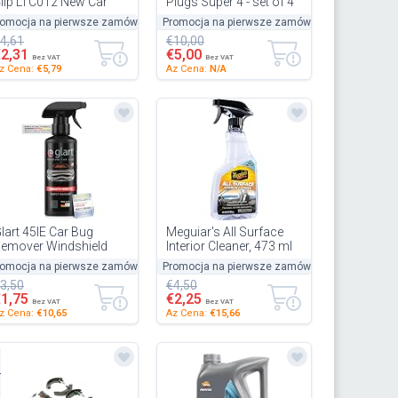
lip LTC012 New Car
Plugs Super 4 - set of 4
ragrance For Car
romocja na pierwsze zamówienie
50%
Promocja na pierwsze zamówienie
-50%
-50%
ome Boat Caravan -
4,61
€10,00
ingl...
€2,31
€5,00
Bez VAT
Bez VAT
z Cena:
€5,79
Az Cena:
N/A
lart 45IE Car Bug
Meguiar's All Surface
emover Windshield
Interior Cleaner, 473 ml
eadlight Paint Rust
romocja na pierwsze zamówienie
50%
Promocja na pierwsze zamówienie
-50%
-50%
emover 500ml Car
3,50
€4,50
are Cleaner
€1,75
€2,25
Bez VAT
Bez VAT
z Cena:
€10,65
Az Cena:
€15,66
.