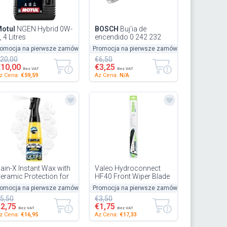
otul
NGEN Hybrid 0W-
BOSCH
Buj'ia de
, 4 Litres
encendido 0 242 232
515 Ancho de llave: 16
romocja na pierwsze zamówienie
50%
Promocja na pierwsze zamówienie
-50%
-50%
mm Long. de rosca:
20,00
€6,50
26,5mm Compa...
€10,00
€3,25
Bez VAT
Bez VAT
z Cena:
€59,59
Az Cena:
N/A
ain-X Instant Wax with
Valeo Hydroconnect
eramic Protection for
HF40 Front Wiper Blade
ars - 600 ml
400 mm
romocja na pierwsze zamówienie
50%
Promocja na pierwsze zamówienie
-50%
-50%
5,50
€3,50
€2,75
€1,75
Bez VAT
Bez VAT
z Cena:
€16,95
Az Cena:
€17,33