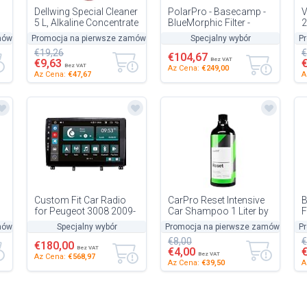
Dellwing Special Cleaner
PolarPro - Basecamp -
V
5 L, Alkaline Concentrate
BlueMorphic Filter -
2
for Car Parts,
Level 3 - FX Filter - Strip
A
mówienie
Promocja na pierwsze zamówienie
-50%
-50%
Specjalny wybór
P
Carburettor Cleaner,
Filter - Anamorphic...
X
€19,26
€
Mad...
C
€104,67
Bez VAT
€9,63
Bez VAT
Az Cena:
€249,00
Az Cena:
€47,67
A
Custom Fit Car Radio
CarPro Reset Intensive
B
for Peugeot 3008 2009-
Car Shampoo 1 Liter by
F
2016 Android GPS
CarPro
C
mówienie
-50%
Specjalny wybór
Promocja na pierwsze zamówienie
P
-
Bluetooth WiFi Dab USB
F
€8,00
€
Full HD...
E
€180,00
Bez VAT
€4,00
Bez VAT
Az Cena:
€568,97
Az Cena:
€39,50
A