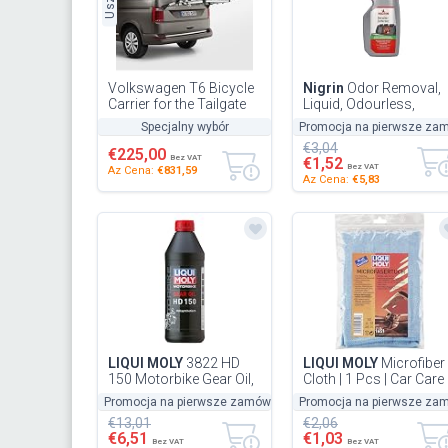
Volkswagen T6 Bicycle
Nigrin
Odor Removal,
Carrier for the Tailgate
Liquid, Odourless,
7E0071104
Textile Odour Removal
Specjalny wybór
Promocja na pierwsze za
€3,04
€225,00
Bez VAT
€1,52
Bez VAT
Az Cena:
€831,59
Az Cena:
€5,83
LIQUI MOLY
3822 HD
LIQUI MOLY
Microfiber
150 Motorbike Gear Oil,
Cloth | 1 Pcs | Car Care 
1 L
SKU: 1651
Promocja na pierwsze zamówienie
Promocja na pierwsze za
-50%
€13,01
€2,06
€6,51
€1,03
Bez VAT
Bez VAT