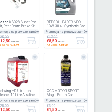
Bosch
KS028 Super Pro
REPSOL LEADER NEO
it, Rear Drum Brake Kit,
10W-30 4L Synthetic Car
 Set Pre-Assembled
Lubricant
romocja na pierwsze zamówienie
50%
Promocja na pierwsze zamówienie
-50%
-50%
25,00
€17,00
€12,50
€8,50
Bez VAT
Bez VAT
z Cena:
€73,49
Az Cena:
€38,00
ellwing HD Ultrasonic
OCC MOTOR SPORT
leaner 10 Litre Alkaline
Magic Foam Car
oncentrate Cleaner for
Concentrate Shampoo
romocja na pierwsze zamówienie
50%
Promocja na pierwsze zamówienie
-50%
-50%
ar Parts, Carbur...
Professional Foam 500
25,00
€3,00
ml Blue
€12,50
€1,50
Bez VAT
Bez VAT