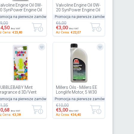
alvoline Engine Oil 0W-
Valvoline Engine Oil 0W-
0 SynPower Engine Oil
20 SynPower Engine Oil
CEA C5 API SN Plus
API SP-RC DX1 1L
romocja na pierwsze zamówienie
Promocja na pierwsze zamówienie
-50%
-50%
L-IV C5 1L
Compatible with Nissan
9,00
€6,00
ompatible...
Qas...
€4,50
€3,00
Bez VAT
Bez VAT
z Cena:
€23,83
Az Cena:
€22,07
UBBLEBABY Mint
Millers Oils - Millers EE
ragrance d 3D/Vent
Longlife Motor, 5 W30
lip Car Vent Air
Oil 1 L
romocja na pierwsze zamówienie
50%
Promocja na pierwsze zamówienie
-50%
-50%
reshener And Odour
1,35
€10,00
liminator (Pack...
€0,68
€5,00
Bez VAT
Bez VAT
z Cena:
€3,38
Az Cena:
€34,40