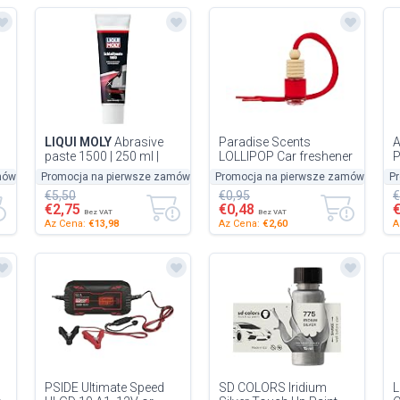
LIQUI MOLY
Abrasive
Paradise Scents
A
paste 1500 | 250 ml |
LOLLIPOP Car freshener
P
paint care/varnish
Bottle to Hang,
B
mówienie
Promocja na pierwsze zamówienie
-50%
Promocja na pierwsze zamówienie
-50%
P
-
t
cleaning/polishing | item
PER80164, Red
F
€5,50
€0,95
€
no....
€2,75
€0,48
Bez VAT
Bez VAT
Az Cena:
€13,98
Az Cena:
€2,60
A
PSIDE Ultimate Speed
SD COLORS Iridium
L