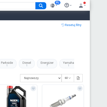
PL
Resetuj filtry
Parkside
Diesel
Energizer
Yamaha
‎Kippen
Ca
1
1
1
1
1
60