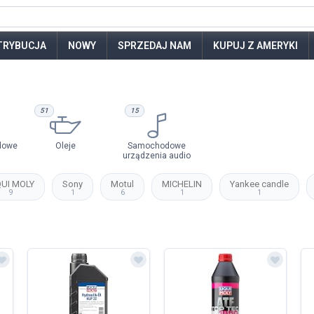
TRYBUCJA
NOWY
SPRZEDAJ NAM
KUPUJ Z AMERYKI
51
15
dowe
Oleje
Samochodowe
urządzenia audio
QUI MOLY
Sony
Motul
MICHELIN
Yankee candle
9
1
6
1
1