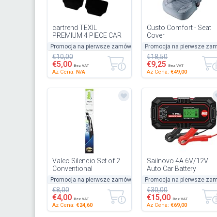
cartrend TEXIL
Custo Comfort - Seat
PREMIUM 4 PIECE CAR
Cover
FLOOR MAT DURABLE
Promocja na pierwsze zamówienie
Promocja na pierwsze za
-50%
HEAVY DUTY MAT WITH
€10,00
€18,50
NON SLIP BACKING...
€5,00
€9,25
Bez VAT
Bez VAT
Az Cena:
N/A
Az Cena:
€49,00
Valeo Silencio Set of 2
Sailnovo 4A 6V/12V
Conventional
Auto Car Battery
Aerodynamic Wiper
Charger with
Promocja na pierwsze zamówienie
Promocja na pierwsze za
-50%
Blades with Spoiler
Temperature
€8,00
€30,00
VM212 Front 600...
Compensation, Battery
€4,00
€15,00
Mainten...
Bez VAT
Bez VAT
Az Cena:
€24,60
Az Cena:
€69,00