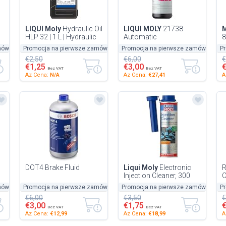
LIQUI Moly
Hydraulic Oil
LIQUI MOLY
21738
M
HLP 32 | 1 L | Hydraulic
Automatic
8
Oil | Item No.: 23191
Transmission Oil (ATF)
mówienie
Promocja na pierwsze zamówienie
-50%
Promocja na pierwsze zamówienie
-50%
P
-
1L Red
€2,50
€6,00
€
€1,25
€3,00
Bez VAT
Bez VAT
Az Cena:
N/A
Az Cena:
€27,41
A
DOT4 Brake Fluid
Liqui Moly
Electronic
R
Injection Cleaner, 300
C
ml, Petroladitive, SKU:
C
mówienie
Promocja na pierwsze zamówienie
-50%
Promocja na pierwsze zamówienie
-50%
P
-
1803
€6,00
€3,50
€
€3,00
€1,75
Bez VAT
Bez VAT
Az Cena:
€12,99
Az Cena:
€18,99
A