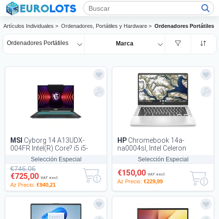
Artículos Individuales >
Ordenadores, Portátiles y Hardware >
Ordenadores Portátiles
Ordenadores Portátiles
Marca
MSI
Cyborg 14 A13UDX-
HP
Chromebook 14a-
004FR Intel(R) Core? i5 i5-
na0004sl, Intel Celeron
13420H Ordinateur portable
N4120, 4GB RAM LPDDR4,
Selección Especial
Selección Especial
35,6 cm (14") F...
64GB eMMC, 14" FHD Displa...
€746,06
€150,00
€725,00
VAT excl.
VAT excl.
Az Precio:
€229,99
Az Precio:
€940,21