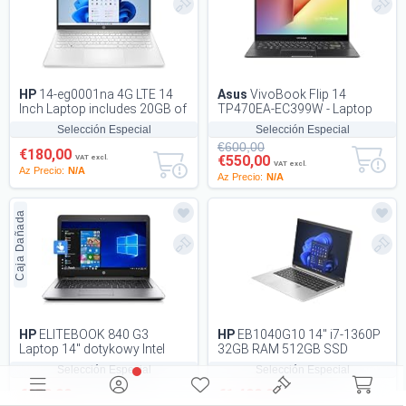
HP
14-eg0001na 4G LTE 14
Asus
VivoBook Flip 14
Inch Laptop includes 20GB of
TP470EA-EC399W - Laptop
EE Data
14 Inches Full HD (Intel Core
Selección Especial
Selección Especial
i7-1165G7, 16G...
€600,00
€180,00
€550,00
VAT excl.
VAT excl.
Az Precio:
N/A
Az Precio:
N/A
Caja Dañada
HP
ELITEBOOK 840 G3
HP
EB1040G10 14" i7-1360P
Laptop 14" dotykowy Intel
32GB RAM 512GB SSD
Core I5-6200U 6e GEN 2.30
Laptop
Selección Especial
Selección Especial
GHZ Kamera interne...
€350,00
€1.400,00
VAT excl.
VAT excl.