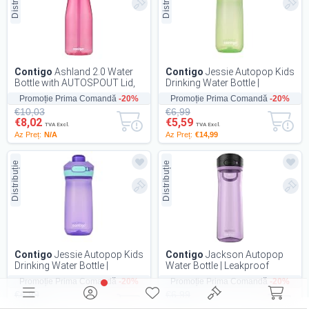
Contigo
Ashland 2.0 Water
Contigo
Jessie Autopop Kids
Bottle with AUTOSPOUT Lid,
Drinking Water Bottle |
Dragon Fruit, 32 oz
Leakproof | 420 ml
Promoție Prima Comandă
-20%
Promoție Prima Comandă
-20%
€10,03
€6,99
€8,02
€5,59
TVA Excl.
TVA Excl.
Az Preț:
N/A
Az Preț:
€14,99
Distribuție
Distribuție
Contigo
Jessie Autopop Kids
Contigo
Jackson Autopop
Drinking Water Bottle |
Water Bottle | Leakproof
Leakproof | 420 ml
Sports-Bottle | 720 ml
Promoție Prima Comandă
-20%
Promoție Prima Comandă
-20%
€6,99
€6,99
€5,59
€5,59
TVA Excl.
TVA Excl.