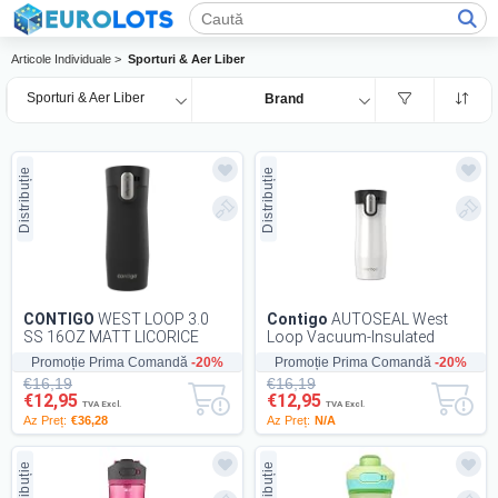
Articole Individuale >
Sporturi & Aer Liber
Sporturi & Aer Liber
Brand
Distribuție
Distribuție
CONTIGO
WEST LOOP 3.0
Contigo
AUTOSEAL West
SS 16OZ MATT LICORICE
Loop Vacuum-Insulated
EMEA
Stainless Steel Travel Mug
Promoție Prima Comandă
-20%
Promoție Prima Comandă
-20%
with Easy-Clean Lid...
€16,19
€16,19
€12,95
€12,95
TVA Excl.
TVA Excl.
Az Preț:
€36,28
Az Preț:
N/A
Distribuție
Distribuție