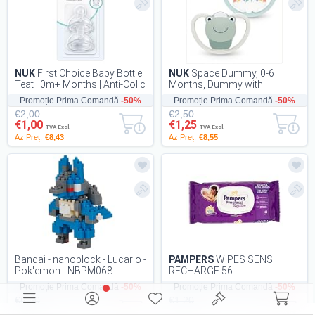
NUK
First Choice Baby Bottle
NUK
Space Dummy, 0-6
Teat | 0m+ Months | Anti-Colic
Months, Dummy with
Bottle Teat | Silicone | Small...
Additional Ventilation for
Promoție Prima Comandă
-50%
Promoție Prima Comandă
-50%
Sensitive Skin, BPA-Fre...
€2,00
€2,50
€1,00
€1,25
TVA Excl.
TVA Excl.
Az Preț:
€8,43
Az Preț:
€8,55
Bandai - nanoblock - Lucario -
PAMPERS
WIPES SENS
Pok'emon - NBPM068 -
RECHARGE 56
Multicolor, Build the Iconic
Promoție Prima Comandă
-50%
Promoție Prima Comandă
-50%
Lucario w...
€6,50
€1,20
€3,25
€0,60
TVA Excl.
TVA Excl.