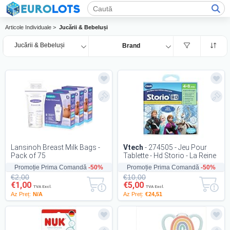
Articole Individuale >
Jucării & Bebeluși
Jucării & Bebeluși
Brand
Lansinoh Breast Milk Bags -
Vtech
- 274505 - Jeu Pour
Pack of 75
Tablette - Hd Storio - La Reine
Des Neiges
Promoție Prima Comandă
-50%
Promoție Prima Comandă
-50%
€2,00
€10,00
€1,00
€5,00
TVA Excl.
TVA Excl.
Az Preț:
N/A
Az Preț:
€24,51