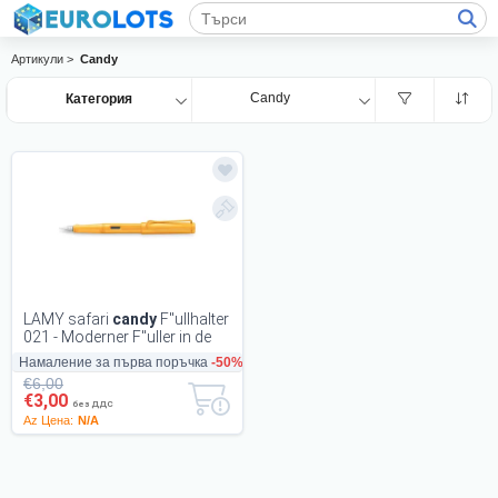
Артикули >
Candy
Candy
Категория
LAMY safari
candy
F"ullhalter
021 - Moderner F"uller in de
Намаление за първа поръчка
-50%
€6,00
€3,00
без ДДС
Az Цена:
N/A