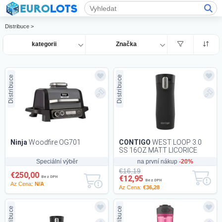
Distribuce >
kategorii
Značka
Distribuce
Distribuce
Ninja
Woodfire OG701
CONTIGO
WEST LOOP 3.0
SS 16OZ MATT LICORICE
EMEA
Speciální výběr
na první nákup
-20%
€16,19
€250,00
€12,95
Bez DPH
Bez DPH
Az Cena:
N/A
Az Cena:
€36,28
Distribuce
Distribuce