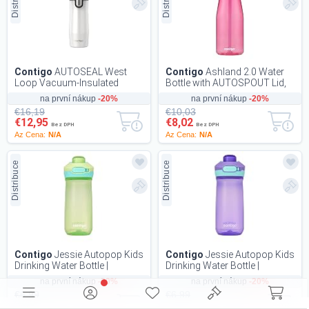
Contigo
AUTOSEAL West
Contigo
Ashland 2.0 Water
Loop Vacuum-Insulated
Bottle with AUTOSPOUT Lid,
Stainless Steel Travel Mug
Dragon Fruit, 32 oz
na první nákup
-20%
na první nákup
-20%
with Easy-Clean Lid...
€16,19
€10,03
€12,95
€8,02
Bez DPH
Bez DPH
Az Cena:
N/A
Az Cena:
N/A
Distribuce
Distribuce
Contigo
Jessie Autopop Kids
Contigo
Jessie Autopop Kids
Drinking Water Bottle |
Drinking Water Bottle |
Leakproof | 420 ml
Leakproof | 420 ml
na první nákup
-20%
na první nákup
-20%
€6,99
€6,99
€5,59
€5,59
Bez DPH
Bez DPH