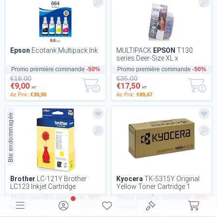
Epson
Ecotank Multipack Ink
MULTIPACK
EPSON
T130
series Deer-Size XL x
BX625FWD WF-7015 WF-
Promo première commande
-50%
Promo première commande
-50%
7515 WF-7525 WF-3510DW
€18,00
€35,00
WF-3...
€9,00
€17,50
HT
HT
Az Prix:
€39,90
Az Prix:
€89,67
Bte endommagée
Brother
LC-121Y Brother
Kyocera
TK-5315Y Original
LC123 Inkjet Cartridge
Yellow Toner Cartridge 1
Piece
Promo première commande
-50%
Promo première commande
-50%
€4,20
€45,00
€2,10
€22,50
HT
HT