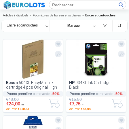
Articles individuels >
Fournitures de bureau et scolaires >
Encre et cartouches
Encre et cartouches
Marque
Epson
604XL EasyMail ink
HP
934XL Ink Cartridge -
cartridge 4 pcs Original High
Black
Yield [XL] Black, Cyan,
Promo première commande
-50%
Promo première commande
-50%
Magenta, Ye...
€48,00
€15,50
€24,00
€7,75
HT
HT
Az Prix:
€110,33
Az Prix:
€44,04