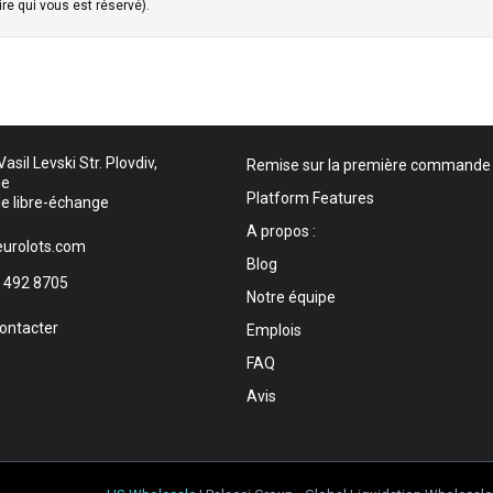
re qui vous est réservé).
asil Levski Str. Plovdiv,
Remise sur la première commande
ie
Platform Features
e libre-échange
A propos :
urolots.com
Blog
 492 8705
Notre équipe
ontacter
Emplois
FAQ
Avis