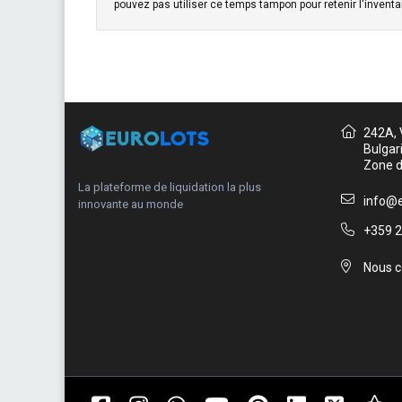
pouvez pas utiliser ce temps tampon pour retenir l'inventai
242A, V
Bulgar
Zone d
La plateforme de liquidation la plus
info@e
innovante au monde
+359 2
Nous c