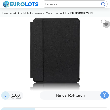
Egyedi Cikkek >
Mobil Eszközök >
Mobil Kiegészítők >
EU B08G1KZ9HN
0
1,00
Nincs Raktáron
Áfa nélkül