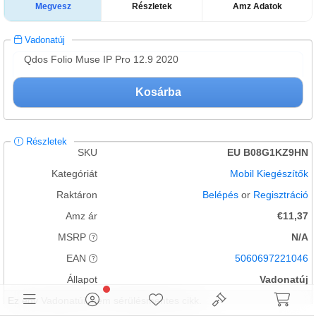
Megvesz
Részletek
Amz Adatok
Vadonatúj
Qdos Folio Muse IP Pro 12.9 2020
Kosárba
Részletek
SKU
EU B08G1KZ9HN
Kategóriát
Mobil Kiegészítők
Raktáron
Belépés
or
Regisztráció
Amz ár
€11,37
MSRP
N/A
EAN
5060697221046
Állapot
Vadonatúj
Ez egy Vadonatúj, nem sérülésmentes cikk.