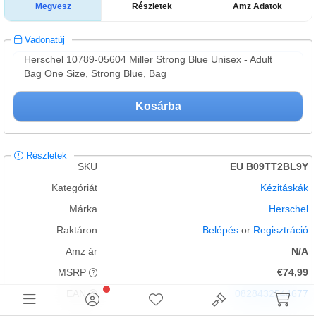
Megvesz
Részletek
Amz Adatok
Vadonatúj
Herschel 10789-05604 Miller Strong Blue Unisex - Adult
Bag One Size, Strong Blue, Bag
Kosárba
Részletek
SKU
EU B09TT2BL9Y
Kategóriát
Kézitáskák
Márka
Herschel
Raktáron
Belépés
or
Regisztráció
Amz ár
N/A
MSRP
€74,99
EAN
0828432544677
Állapot
Vadonatúj