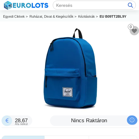
Egyedi Cikkek >
Ruházat, Divat & Kiegészítők >
Kézitáskák >
EU B09TT2BL9Y
0
28,67
Nincs Raktáron
Áfa nélkül