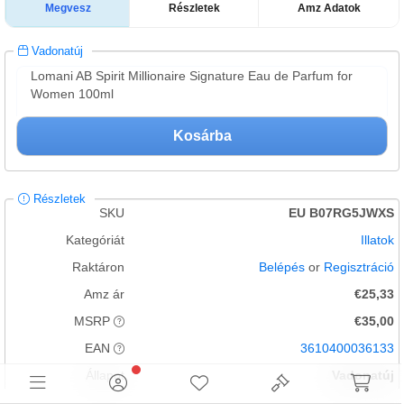
Megvesz
Részletek
Amz Adatok
Vadonatúj
Lomani AB Spirit Millionaire Signature Eau de Parfum for
Women 100ml
Kosárba
Részletek
SKU
EU B07RG5JWXS
Kategóriát
Illatok
Raktáron
Belépés
or
Regisztráció
Amz ár
€25,33
MSRP
€35,00
EAN
3610400036133
Állapot
Vadonatúj
Ez egy Vadonatúj, nem sérülésmentes cikk.