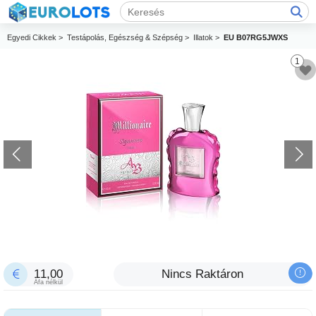
Egyedi Cikkek >
Testápolás, Egészség & Szépség >
Illatok >
EU B07RG5JWXS
1
11,00
Nincs Raktáron
Áfa nélkül