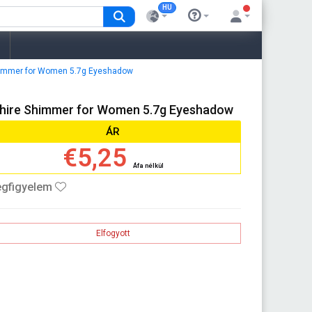
HU
himmer for Women 5.7g Eyeshadow
ire Shimmer for Women 5.7g Eyeshadow
ÁR
€5,25
Áfa nélkül
gfigyelem
Elfogyott