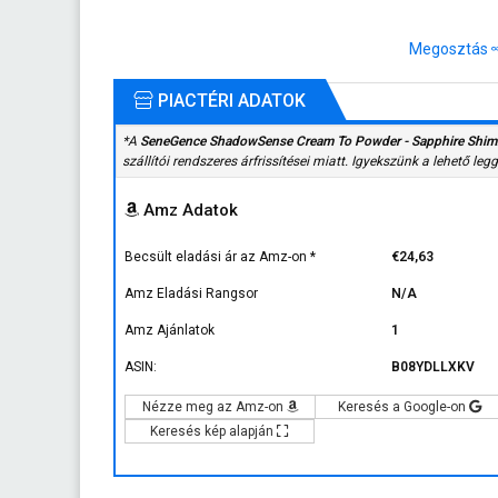
Megosztás
PIACTÉRI ADATOK
*A
SeneGence ShadowSense Cream To Powder - Sapphire Shi
szállítói rendszeres árfrissítései miatt. Igyekszünk a lehető leg
Amz Adatok
Becsült eladási ár az Amz-on
*
€24,63
Amz Eladási Rangsor
N/A
Amz Ajánlatok
1
ASIN:
B08YDLLXKV
Nézze meg az Amz-on
Keresés a Google-on
Keresés kép alapján