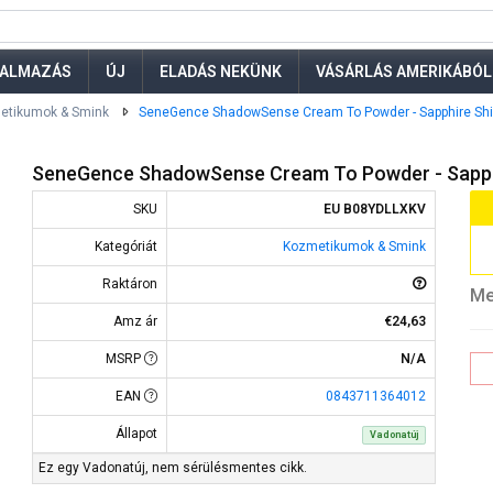
ALMAZÁS
ÚJ
ELADÁS NEKÜNK
VÁSÁRLÁS AMERIKÁBÓL
etikumok & Smink
SeneGence ShadowSense Cream To Powder - Sapphire S
SeneGence ShadowSense Cream To Powder - Sapph
SKU
EU B08YDLLXKV
Kategóriát
Kozmetikumok & Smink
Raktáron
Me
Amz ár
€24,63
MSRP
N/A
EAN
0843711364012
Állapot
Vadonatúj
Ez egy Vadonatúj, nem sérülésmentes cikk.