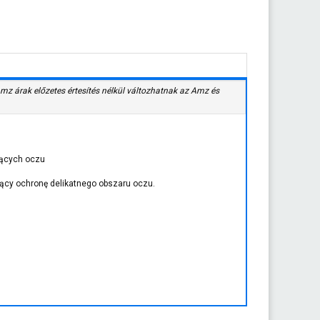
Amz árak előzetes értesítés nélkül változhatnak az Amz és
jących oczu
ący ochronę delikatnego obszaru oczu.