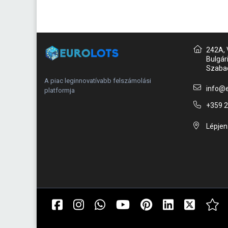
242A, V
Bulgár
Szaba
A piac leginnovatívabb felszámolási
info@e
platformja
+359 2
Lépjen