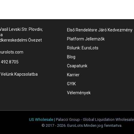
asil Levski Str. Plovdiv,
Első Rendelésre Járó Kedvezmény
ia
Platform Jellemzők
dkereskedelmi Övezet
Rólunk: EuroLots
urolots.com
Blog
 492 8705
Csapatunk
 Velünk Kapcsolatba
Karrier
GYIK
Vélemények
US Wholesale
| Palacci Group - Global Liquidation Wholesale
© 2017 - 2026. EuroLots Minden jog fenntartva.