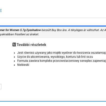
mmer for Women 5.7g Eyeshadow
becsült Buy Box ára. A tényleges ár változhat. Az 
gyakrabban frissíteni az árakat.
További részletek
Jest również używany jako miękki eyeliner do tworzenia oszałamia
Użycie do akcentowania, wysokiego, konturu lub linii oczu
Formuła zawiera kompleks przeciwstarzeniowy seneplex zapewniaj
Niebieski