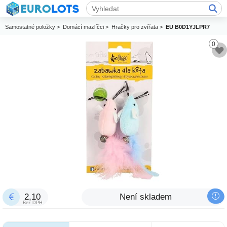
Samostatné položky >
Domácí mazlíčci >
Hračky pro zvířata >
EU B0D1YJLPR7
0
2,10
Není skladem
Bez DPH