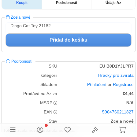
Koupit
Podrobnosti
Údaje Az
Zcela nové
Dingo Cat Toy 21182
Přidat do košíku
Podrobnosti
SKU
EU B0D1YJLPR7
kategorii
Hračky pro zvířata
Skladem
Přihlášení
or
Registrace
Prodává na Az za
€4,44
MSRP
N/A
EAN
5904760211827
Stav
Zcela nové
Toto je zcela nová, netknutá položka.