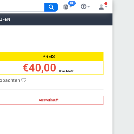
DE
AUFEN
PREIS
€40,00
Ohne MwSt.
obachten
Ausverkauft