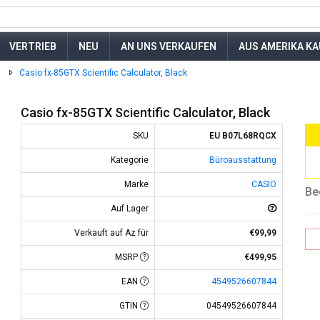
VERTRIEB
NEU
AN UNS VERKAUFEN
AUS AMERIKA K
Casio fx-85GTX Scientific Calculator, Black
Casio fx-85GTX Scientific Calculator, Black
SKU
EU B07L68RQCX
Kategorie
Büroausstattung
Marke
CASIO
Be
Auf Lager
Verkauft auf Az für
€99,99
MSRP
€499,95
EAN
4549526607844
GTIN
04549526607844