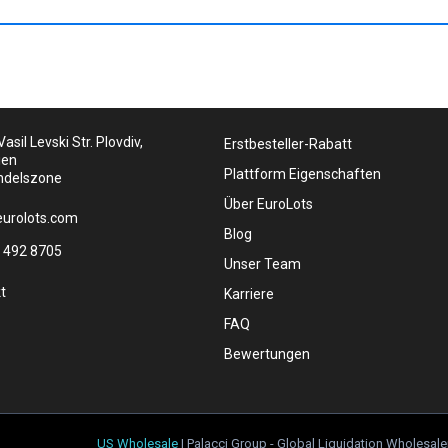
asil Levski Str. Plovdiv,
Erstbesteller-Rabatt
ien
Plattform Eigenschaften
ndelszone
Über EuroLots
urolots.com
Blog
 492 8705
Unser Team
t
Karriere
FAQ
Bewertungen
US Wholesale
| Palacci Group - Global Liquidation Wholesale